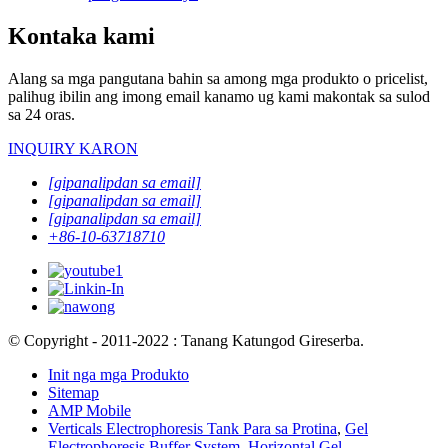
Kontaka kami
Alang sa mga pangutana bahin sa among mga produkto o pricelist,
palihug ibilin ang imong email kanamo ug kami makontak sa sulod
sa 24 oras.
INQUIRY KARON
[gipanalipdan sa email]
[gipanalipdan sa email]
[gipanalipdan sa email]
+86-10-63718710
© Copyright - 2011-2022 : Tanang Katungod Gireserba.
Init nga mga Produkto
Sitemap
AMP Mobile
Verticals Electrophoresis Tank Para sa Protina
,
Gel
Electrophoresis Buffer System
,
Horizontal Gel