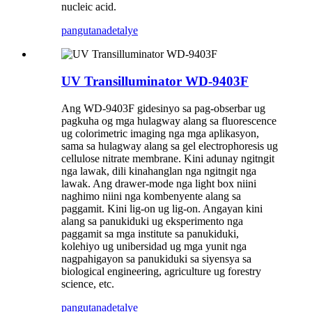
nucleic acid.
pangutana
detalye
UV Transilluminator WD-9403F
Ang WD-9403F gidesinyo sa pag-obserbar ug
pagkuha og mga hulagway alang sa fluorescence
ug colorimetric imaging nga mga aplikasyon,
sama sa hulagway alang sa gel electrophoresis ug
cellulose nitrate membrane. Kini adunay ngitngit
nga lawak, dili kinahanglan nga ngitngit nga
lawak. Ang drawer-mode nga light box niini
naghimo niini nga kombenyente alang sa
paggamit. Kini lig-on ug lig-on. Angayan kini
alang sa panukiduki ug eksperimento nga
paggamit sa mga institute sa panukiduki,
kolehiyo ug unibersidad ug mga yunit nga
nagpahigayon sa panukiduki sa siyensya sa
biological engineering, agriculture ug forestry
science, etc.
pangutana
detalye