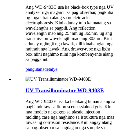
Ang WD-9403C usa ka black-box type nga UV
analyzer nga magamit sa pag-obserbar, pagkuha
og mga litrato alang sa nucleic acid
electrophoresis. Kini adunay tulo ka matang sa
wavelengths sa pagpili. Ang reflection
wavelength mao ang 254nm ug 365nm, ug ang
transmission wavelength mao ang 302nm. Kini
adunay ngitngit nga lawak, dili kinahanglan nga
ngitngit nga lawak. Ang drawer-type nga light
box niini naghimo niini nga kombenyente alang
sa paggamit.
pangutana
detalye
UV Transilluminator WD-9403E
Ang WD-9403E usa ka batakang himan alang sa
paghanduraw sa fluorescence-stained gels. Kini
nga modelo nagsagop sa plastic injection
molding case nga naghimo sa istruktura nga mas
luwas ug corrosion resistance.Kini angay alang
sa pag-obserbar sa nagdagan nga sample sa