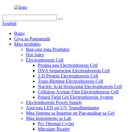
English
Balay
Giya sa Pagpamalit
Mga produkto
Bag-ong mga Produkto
Hot Sales
Electrophoresis Cell
Protina nga Electrophoresis Cell
DNA Sequencing Electrophoresis Cell
2-D Protein Electrophoresis Cell
Trans-Blotting Electrophoresis Cell
Nucleic Acid Horizontal Electrophoresis Cell
Cellulose Acetate Film Electrophoresis Cell
Pulsed Field Gel Electrophoresis System
Electrophoresis Power Supply
Asul nga LED ug UV Transilluminator
Mga Sistema sa Imaging ug Pag-analisar sa Gel
Mga Instrumento sa Lab
Pcr Thermal Cycler
Mircplate Reader