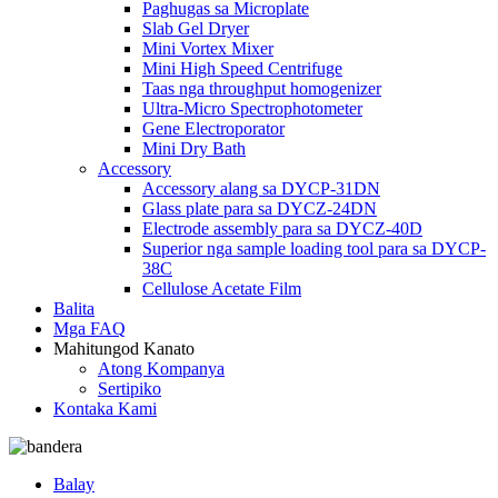
Paghugas sa Microplate
Slab Gel Dryer
Mini Vortex Mixer
Mini High Speed ​​Centrifuge
Taas nga throughput homogenizer
Ultra-Micro Spectrophotometer
Gene Electroporator
Mini Dry Bath
Accessory
Accessory alang sa DYCP-31DN
Glass plate para sa DYCZ-24DN
Electrode assembly para sa DYCZ-40D
Superior nga sample loading tool para sa DYCP-
38C
Cellulose Acetate Film
Balita
Mga FAQ
Mahitungod Kanato
Atong Kompanya
Sertipiko
Kontaka Kami
Balay