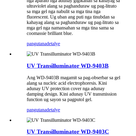
nga aparato nga adunay gigikanan sa kahayag sa
ultraviolet alang sa paghanduraw ug pag-litrato
sa mga gel nga nabulit sa mga tina nga
fluorescent. Ug uban ang puti nga tinubdan sa
kahayag alang sa paghanduraw ug pag-litrato sa
mga gel nga namansahan sa mga tina sama sa
coomassie brilliant blue.
pangutana
detalye
UV Transilluminator WD-9403B
Ang WD-9403B magamit sa pag-obserbar sa gel
alang sa nucleic acid electrophoresis. Kini
adunay UV protection cover nga adunay
damping design. Kini adunay UV transmission
function ug sayon ​​sa pagputol gel.
pangutana
detalye
UV Transilluminator WD-9403C