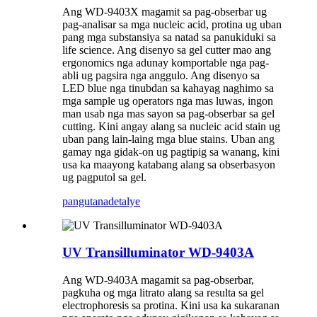
Ang WD-9403X magamit sa pag-obserbar ug
pag-analisar sa mga nucleic acid, protina ug uban
pang mga substansiya sa natad sa panukiduki sa
life science. Ang disenyo sa gel cutter mao ang
ergonomics nga adunay komportable nga pag-
abli ug pagsira nga anggulo. Ang disenyo sa
LED blue nga tinubdan sa kahayag naghimo sa
mga sample ug operators nga mas luwas, ingon
man usab nga mas sayon ​​sa pag-obserbar sa gel
cutting. Kini angay alang sa nucleic acid stain ug
uban pang lain-laing mga blue stains. Uban ang
gamay nga gidak-on ug pagtipig sa wanang, kini
usa ka maayong katabang alang sa obserbasyon
ug pagputol sa gel.
pangutana
detalye
UV Transilluminator WD-9403A
Ang WD-9403A magamit sa pag-obserbar,
pagkuha og mga litrato alang sa resulta sa gel
electrophoresis sa protina. Kini usa ka sukaranan