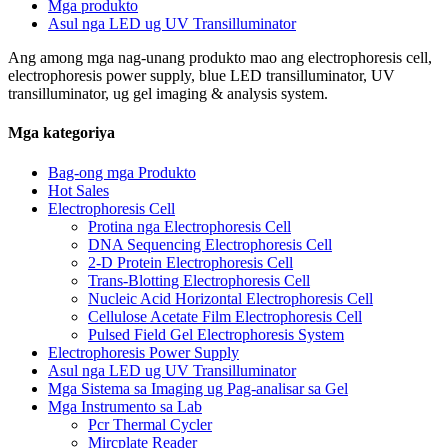
Mga produkto
Asul nga LED ug UV Transilluminator
Ang among mga nag-unang produkto mao ang electrophoresis cell,
electrophoresis power supply, blue LED transilluminator, UV
transilluminator, ug gel imaging & analysis system.
Mga kategoriya
Bag-ong mga Produkto
Hot Sales
Electrophoresis Cell
Protina nga Electrophoresis Cell
DNA Sequencing Electrophoresis Cell
2-D Protein Electrophoresis Cell
Trans-Blotting Electrophoresis Cell
Nucleic Acid Horizontal Electrophoresis Cell
Cellulose Acetate Film Electrophoresis Cell
Pulsed Field Gel Electrophoresis System
Electrophoresis Power Supply
Asul nga LED ug UV Transilluminator
Mga Sistema sa Imaging ug Pag-analisar sa Gel
Mga Instrumento sa Lab
Pcr Thermal Cycler
Mircplate Reader