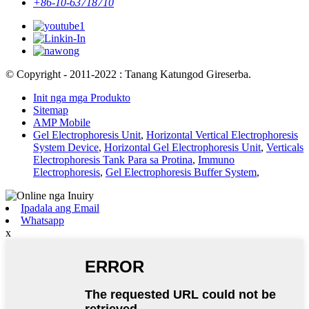
+86-10-63718710
© Copyright - 2011-2022 : Tanang Katungod Gireserba.
Init nga mga Produkto
Sitemap
AMP Mobile
Gel Electrophoresis Unit
,
Horizontal Vertical Electrophoresis
System Device
,
Horizontal Gel Electrophoresis Unit
,
Verticals
Electrophoresis Tank Para sa Protina
,
Immuno
Electrophoresis
,
Gel Electrophoresis Buffer System
,
Ipadala ang Email
Whatsapp
x