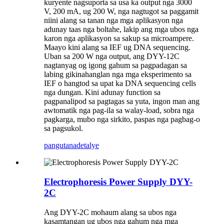
kuryente nagsuporta sa usa ka output nga 3000
V, 200 mA, ug 200 W, nga nagtugot sa paggamit
niini alang sa tanan nga mga aplikasyon nga
adunay taas nga boltahe, lakip ang mga ubos nga
karon nga aplikasyon sa sakup sa microampere.
Maayo kini alang sa IEF ug DNA sequencing.
Uban sa 200 W nga output, ang DYY-12C
nagtanyag og igong gahum sa pagpadagan sa
labing gikinahanglan nga mga eksperimento sa
IEF o hangtod sa upat ka DNA sequencing cells
nga dungan. Kini adunay function sa
pagpanalipod sa pagtagas sa yuta, ingon man ang
awtomatik nga pag-ila sa walay-load, sobra nga
pagkarga, mubo nga sirkito, paspas nga pagbag-o
sa pagsukol.
pangutana
detalye
Electrophoresis Power Supply DYY-
2C
Ang DYY-2C mohaum alang sa ubos nga
kasamtangan ug ubos nga gahum nga mga