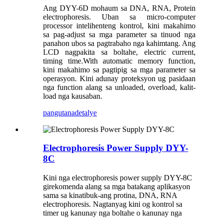
Ang DYY-6D mohaum sa DNA, RNA, Protein
electrophoresis. Uban sa micro-computer
processor intelihenteng kontrol, kini makahimo
sa pag-adjust sa mga parameter sa tinuod nga
panahon ubos sa pagtrabaho nga kahimtang. Ang
LCD nagpakita sa boltahe, electric current,
timing time.With automatic memory function,
kini makahimo sa pagtipig sa mga parameter sa
operasyon. Kini adunay proteksyon ug pasidaan
nga function alang sa unloaded, overload, kalit-
load nga kausaban.
pangutana
detalye
Electrophoresis Power Supply DYY-
8C
Kini nga electrophoresis power supply DYY-8C
girekomenda alang sa mga batakang aplikasyon
sama sa kinatibuk-ang protina, DNA, RNA
electrophoresis. Nagtanyag kini og kontrol sa
timer ug kanunay nga boltahe o kanunay nga