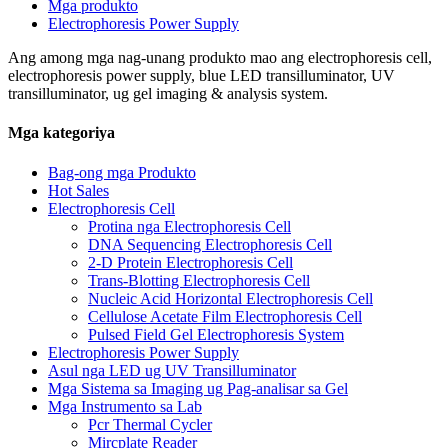
Mga produkto
Electrophoresis Power Supply
Ang among mga nag-unang produkto mao ang electrophoresis cell,
electrophoresis power supply, blue LED transilluminator, UV
transilluminator, ug gel imaging & analysis system.
Mga kategoriya
Bag-ong mga Produkto
Hot Sales
Electrophoresis Cell
Protina nga Electrophoresis Cell
DNA Sequencing Electrophoresis Cell
2-D Protein Electrophoresis Cell
Trans-Blotting Electrophoresis Cell
Nucleic Acid Horizontal Electrophoresis Cell
Cellulose Acetate Film Electrophoresis Cell
Pulsed Field Gel Electrophoresis System
Electrophoresis Power Supply
Asul nga LED ug UV Transilluminator
Mga Sistema sa Imaging ug Pag-analisar sa Gel
Mga Instrumento sa Lab
Pcr Thermal Cycler
Mircplate Reader