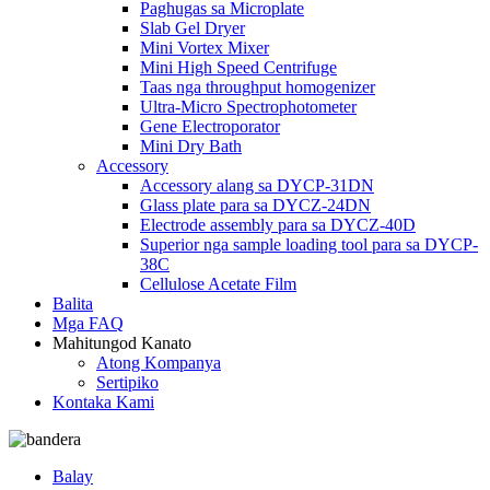
Paghugas sa Microplate
Slab Gel Dryer
Mini Vortex Mixer
Mini High Speed ​​Centrifuge
Taas nga throughput homogenizer
Ultra-Micro Spectrophotometer
Gene Electroporator
Mini Dry Bath
Accessory
Accessory alang sa DYCP-31DN
Glass plate para sa DYCZ-24DN
Electrode assembly para sa DYCZ-40D
Superior nga sample loading tool para sa DYCP-
38C
Cellulose Acetate Film
Balita
Mga FAQ
Mahitungod Kanato
Atong Kompanya
Sertipiko
Kontaka Kami
Balay