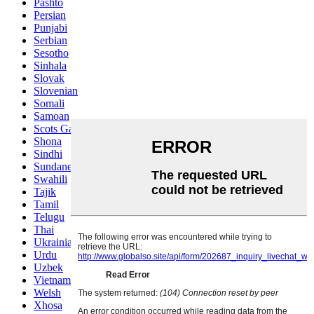
Pashto
Persian
Punjabi
Serbian
Sesotho
Sinhala
Slovak
Slovenian
Somali
Samoan
Scots Gaelic
Shona
Sindhi
Sundanese
Swahili
Tajik
Tamil
Telugu
Thai
Ukrainian
Urdu
Uzbek
Vietnamese
Welsh
Xhosa