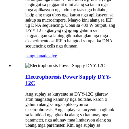
nagtugot sa paggamit niini alang sa tanan nga
mga aplikasyon nga adunay taas nga boltahe,
lakip ang mga ubos nga karon nga aplikasyon sa
sakup sa microampere. Maayo kini alang sa IEF
ug DNA sequencing. Uban sa 400 W output, ang
DYY-12 nagtanyag og igong gahum sa
pagpadagan sa labing gikinahanglan nga mga
eksperimento sa IEF o hangtod sa upat ka DNA
sequencing cells nga dungan.
pangutana
detalye
Electrophoresis Power Supply DYY-
12C
Ang suplay sa kuryente sa DYY-12C gilaraw
aron maghatag kanunay nga boltahe, karon o
gahum alang sa mga aplikasyon sa
electrophoresis. Ang suplay sa kuryente naglihok
sa kantidad nga gitakda alang sa kanunay nga
parameter, nga adunay mga limitasyon alang sa
ubang mga parameter. Kini nga suplay sa