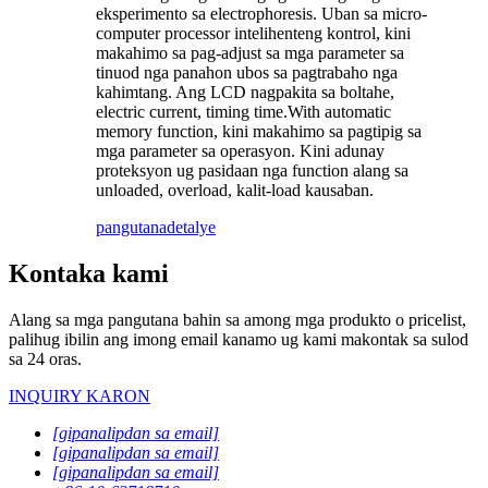
eksperimento sa electrophoresis. Uban sa micro-
computer processor intelihenteng kontrol, kini
makahimo sa pag-adjust sa mga parameter sa
tinuod nga panahon ubos sa pagtrabaho nga
kahimtang. Ang LCD nagpakita sa boltahe,
electric current, timing time.With automatic
memory function, kini makahimo sa pagtipig sa
mga parameter sa operasyon. Kini adunay
proteksyon ug pasidaan nga function alang sa
unloaded, overload, kalit-load kausaban.
pangutana
detalye
Kontaka kami
Alang sa mga pangutana bahin sa among mga produkto o pricelist,
palihug ibilin ang imong email kanamo ug kami makontak sa sulod
sa 24 oras.
INQUIRY KARON
[gipanalipdan sa email]
[gipanalipdan sa email]
[gipanalipdan sa email]