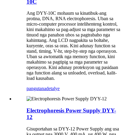
10C
Ang DYY-10C mohaum sa kinatibuk-ang
protina, DNA, RNA electrophoresis. Uban sa
micro-computer processor intelihenteng kontrol,
kini makahimo sa pag-adjust sa mga parameter sa
tinuod nga panahon ubos sa pagtrabaho nga
kahimtang. Ang LCD nagpakita sa boltahe,
kuryente, oras sa oras. Kini adunay function sa
stand, timing, V-hr, step-by-step nga operasyon.
Uban sa awtomatik nga memory function, kini
makahimo sa pagtipig sa mga parameter sa
operasyon. Kini adunay proteksyon ug pasidaan
nga function alang sa unloaded, overload, kalit-
load kausaban.
pangutana
detalye
Electrophoresis Power Supply DYY-
12
Gisuportahan sa DYY-12 Power Supply ang usa
ka output nga 3000 V, 400 mA, ug 400 W, nga