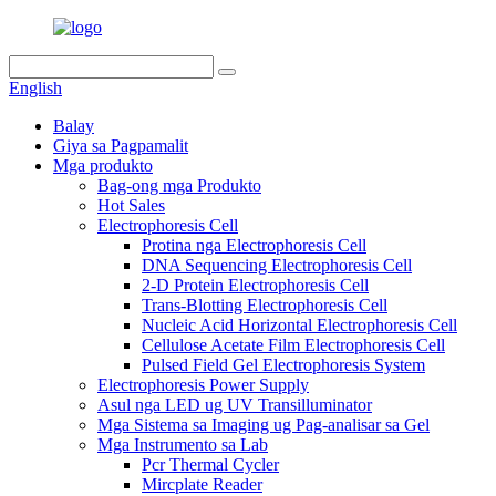
English
Balay
Giya sa Pagpamalit
Mga produkto
Bag-ong mga Produkto
Hot Sales
Electrophoresis Cell
Protina nga Electrophoresis Cell
DNA Sequencing Electrophoresis Cell
2-D Protein Electrophoresis Cell
Trans-Blotting Electrophoresis Cell
Nucleic Acid Horizontal Electrophoresis Cell
Cellulose Acetate Film Electrophoresis Cell
Pulsed Field Gel Electrophoresis System
Electrophoresis Power Supply
Asul nga LED ug UV Transilluminator
Mga Sistema sa Imaging ug Pag-analisar sa Gel
Mga Instrumento sa Lab
Pcr Thermal Cycler
Mircplate Reader