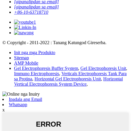
[gipanalipdan sa email]
[gipanalipdan sa email]
+86-10-63718710
© Copyright - 2011-2022 : Tanang Katungod Gireserba.
Init nga mga Produkto
Sitemap
AMP Mobile
Gel Electrophoresis Buffer System
,
Gel Electrophoresis Unit
,
Immuno Electrophoresis
,
Verticals Electrophoresis Tank Para
sa Protina
,
Horizontal Gel Electrophoresis Unit
,
Horizontal
Vertical Electrophoresis System Device
,
Ipadala ang Email
Whatsapp
x