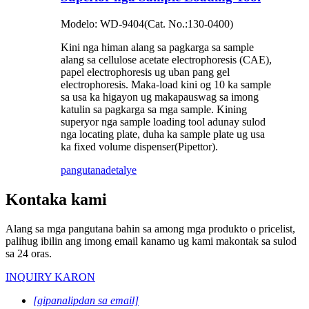
Modelo: WD-9404(Cat. No.:130-0400)
Kini nga himan alang sa pagkarga sa sample
alang sa cellulose acetate electrophoresis (CAE),
papel electrophoresis ug uban pang gel
electrophoresis. Maka-load kini og 10 ka sample
sa usa ka higayon ug makapauswag sa imong
katulin sa pagkarga sa mga sample. Kining
superyor nga sample loading tool adunay sulod
nga locating plate, duha ka sample plate ug usa
ka fixed volume dispenser(Pipettor).
pangutana
detalye
Kontaka kami
Alang sa mga pangutana bahin sa among mga produkto o pricelist,
palihug ibilin ang imong email kanamo ug kami makontak sa sulod
sa 24 oras.
INQUIRY KARON
[gipanalipdan sa email]