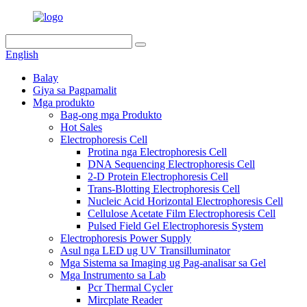
English
Balay
Giya sa Pagpamalit
Mga produkto
Bag-ong mga Produkto
Hot Sales
Electrophoresis Cell
Protina nga Electrophoresis Cell
DNA Sequencing Electrophoresis Cell
2-D Protein Electrophoresis Cell
Trans-Blotting Electrophoresis Cell
Nucleic Acid Horizontal Electrophoresis Cell
Cellulose Acetate Film Electrophoresis Cell
Pulsed Field Gel Electrophoresis System
Electrophoresis Power Supply
Asul nga LED ug UV Transilluminator
Mga Sistema sa Imaging ug Pag-analisar sa Gel
Mga Instrumento sa Lab
Pcr Thermal Cycler
Mircplate Reader