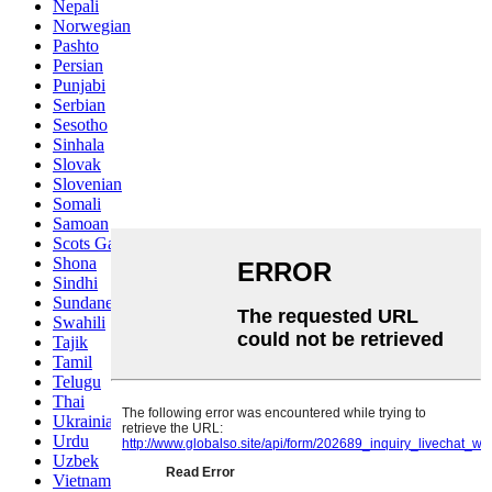
Nepali
Norwegian
Pashto
Persian
Punjabi
Serbian
Sesotho
Sinhala
Slovak
Slovenian
Somali
Samoan
Scots Gaelic
Shona
Sindhi
Sundanese
Swahili
Tajik
Tamil
Telugu
Thai
Ukrainian
Urdu
Uzbek
Vietnamese