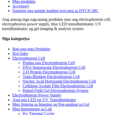
Mga produkto
Accessory
Superior nga sample loading tool para sa DYCP-38C
Ang among mga nag-unang produkto mao ang electrophoresis cell,
electrophoresis power supply, blue LED transilluminator, UV
transilluminator, ug gel imaging & analysis system.
Mga kategoriya
Bag-ong mga Produkto
Hot Sales
Electrophoresis Cell
Protina nga Electrophoresis Cell
DNA Sequencing Electrophoresis Cell
2-D Protein Electrophoresis Cell
Trans-Blotting Electrophoresis Cell
Nucleic Acid Horizontal Electrophoresis Cell
Cellulose Acetate Film Electrophoresis Cell
Pulsed Field Gel Electrophoresis System
Electrophoresis Power Supply
Asul nga LED ug UV Transilluminator
Mga Sistema sa Imaging ug Pag-analisar sa Gel
Mga Instrumento sa Lab
Pcr Thermal Cycler