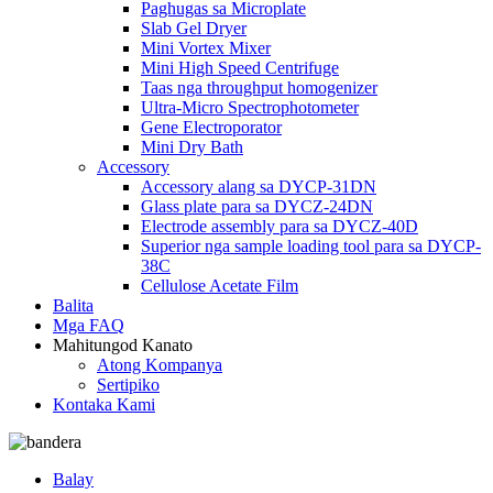
Paghugas sa Microplate
Slab Gel Dryer
Mini Vortex Mixer
Mini High Speed ​​Centrifuge
Taas nga throughput homogenizer
Ultra-Micro Spectrophotometer
Gene Electroporator
Mini Dry Bath
Accessory
Accessory alang sa DYCP-31DN
Glass plate para sa DYCZ-24DN
Electrode assembly para sa DYCZ-40D
Superior nga sample loading tool para sa DYCP-
38C
Cellulose Acetate Film
Balita
Mga FAQ
Mahitungod Kanato
Atong Kompanya
Sertipiko
Kontaka Kami
Balay