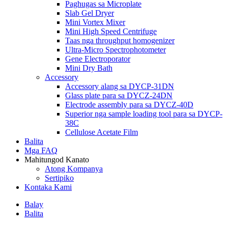
Paghugas sa Microplate
Slab Gel Dryer
Mini Vortex Mixer
Mini High Speed ​​Centrifuge
Taas nga throughput homogenizer
Ultra-Micro Spectrophotometer
Gene Electroporator
Mini Dry Bath
Accessory
Accessory alang sa DYCP-31DN
Glass plate para sa DYCZ-24DN
Electrode assembly para sa DYCZ-40D
Superior nga sample loading tool para sa DYCP-
38C
Cellulose Acetate Film
Balita
Mga FAQ
Mahitungod Kanato
Atong Kompanya
Sertipiko
Kontaka Kami
Balay
Balita