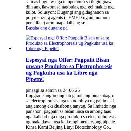
sa mas bugnaw nga temperatura sa tingtugnaw,
diin ang ilawom sa nagbulag nga gel makita nga
kulot. Solusyon: Dugangi ang gidaghanon sa
polymerizing agents (TEMED ug ammonium
persulfate) aron mapadali ang se...
Basaha ang dugang pa
Espesyal nga Offer: Pagpalit Bisan
unsang Produkto sa Electrophoresis
ug Pagkuha usa ka Libre nga
Pipette!
pinaagi sa admin sa 24-06-25
I-upgrade ang imong lab gamit ang pinakabag-o
sa electrophoresis nga teknolohiya ug pahimusli
ang among eksklusibong tanyag. Sa limitado nga
panahon, pagpalit sa bisan unsa sa among taas
nga kalidad nga mga produkto sa electrophoresis
ug makadawat usa ka komplimentaryong pipette.
Kinsa Kami Beijing Liuyi Biotechnology Co.,