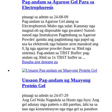
Pag-andam sa Agarose Gel Para sa
Electrophoresis
pinaagi sa admin sa 24-08-09
Pag-andam sa Agarose Gel alang sa
Electrophoresis Mubo nga sulat: Kanunay nga
magsul-ob ug disposable nga gwantes! Sunod-
sunod nga Instruksyon Pagtimbang sa Agarose
Powder: gamita ang pagtimbang nga papel ug
usa ka elektronik nga balanse aron masukod ang
0.3g nga agarose powder (base sa 30ml nga
sistema). Pag-andam sa TBST Buffer: pag-
andam og 30ml sa 1x TBST buffer sa ...
Basaha ang dugang pa
Unsaon Pag-andam ug Maayong
Protein Gel
pinaagi sa admin sa 24-07-29
Ang Gel Wala Nagtakda sa Husto nga Isyu: Ang
gel adunay mga pattern o dili parehas, labi na sa
taas nga konsentrasyon nga mga gel sa panahon