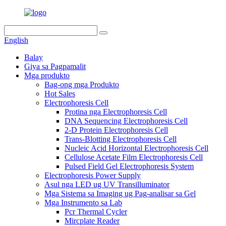
English
Balay
Giya sa Pagpamalit
Mga produkto
Bag-ong mga Produkto
Hot Sales
Electrophoresis Cell
Protina nga Electrophoresis Cell
DNA Sequencing Electrophoresis Cell
2-D Protein Electrophoresis Cell
Trans-Blotting Electrophoresis Cell
Nucleic Acid Horizontal Electrophoresis Cell
Cellulose Acetate Film Electrophoresis Cell
Pulsed Field Gel Electrophoresis System
Electrophoresis Power Supply
Asul nga LED ug UV Transilluminator
Mga Sistema sa Imaging ug Pag-analisar sa Gel
Mga Instrumento sa Lab
Pcr Thermal Cycler
Mircplate Reader