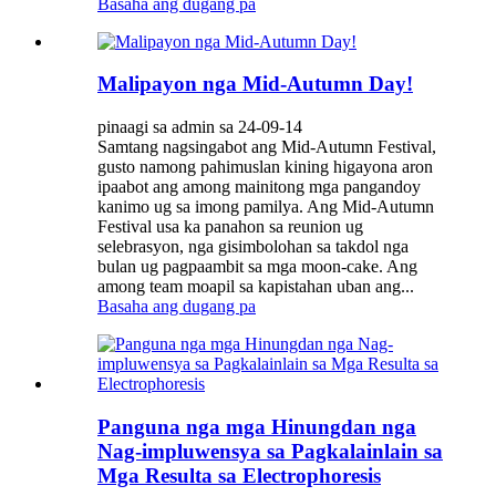
Basaha ang dugang pa
Malipayon nga Mid-Autumn Day!
pinaagi sa admin sa 24-09-14
Samtang nagsingabot ang Mid-Autumn Festival,
gusto namong pahimuslan kining higayona aron
ipaabot ang among mainitong mga pangandoy
kanimo ug sa imong pamilya. Ang Mid-Autumn
Festival usa ka panahon sa reunion ug
selebrasyon, nga gisimbolohan sa takdol nga
bulan ug pagpaambit sa mga moon-cake. Ang
among team moapil sa kapistahan uban ang...
Basaha ang dugang pa
Panguna nga mga Hinungdan nga
Nag-impluwensya sa Pagkalainlain sa
Mga Resulta sa Electrophoresis