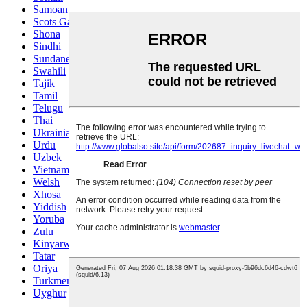
Samoan
Scots Gaelic
Shona
Sindhi
Sundanese
Swahili
Tajik
Tamil
Telugu
Thai
Ukrainian
Urdu
Uzbek
Vietnamese
Welsh
Xhosa
Yiddish
Yoruba
Zulu
Kinyarwanda
Tatar
Oriya
Turkmen
Uyghur