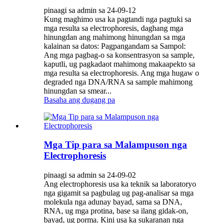
pinaagi sa admin sa 24-09-12
Kung maghimo usa ka pagtandi nga pagtuki sa
mga resulta sa electrophoresis, daghang mga
hinungdan ang mahimong hinungdan sa mga
kalainan sa datos: Pagpangandam sa Sampol:
Ang mga pagbag-o sa konsentrasyon sa sample,
kaputli, ug pagkadaot mahimong makaapekto sa
mga resulta sa electrophoresis. Ang mga hugaw o
degraded nga DNA/RNA sa sample mahimong
hinungdan sa smear...
Basaha ang dugang pa
Mga Tip para sa Malampuson nga
Electrophoresis
pinaagi sa admin sa 24-09-02
Ang electrophoresis usa ka teknik sa laboratoryo
nga gigamit sa pagbulag ug pag-analisar sa mga
molekula nga adunay bayad, sama sa DNA,
RNA, ug mga protina, base sa ilang gidak-on,
bayad, ug porma. Kini usa ka sukaranan nga