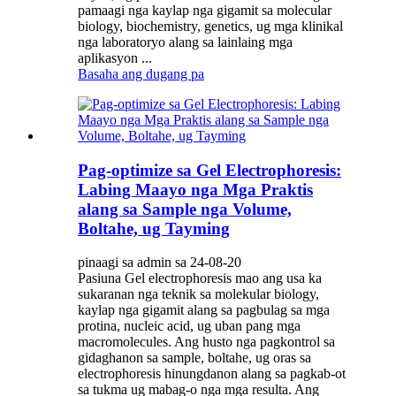
pamaagi nga kaylap nga gigamit sa molecular
biology, biochemistry, genetics, ug mga klinikal
nga laboratoryo alang sa lainlaing mga
aplikasyon ...
Basaha ang dugang pa
Pag-optimize sa Gel Electrophoresis:
Labing Maayo nga Mga Praktis
alang sa Sample nga Volume,
Boltahe, ug Tayming
pinaagi sa admin sa 24-08-20
Pasiuna Gel electrophoresis mao ang usa ka
sukaranan nga teknik sa molekular biology,
kaylap nga gigamit alang sa pagbulag sa mga
protina, nucleic acid, ug uban pang mga
macromolecules. Ang husto nga pagkontrol sa
gidaghanon sa sample, boltahe, ug oras sa
electrophoresis hinungdanon alang sa pagkab-ot
sa tukma ug mabag-o nga mga resulta. Ang