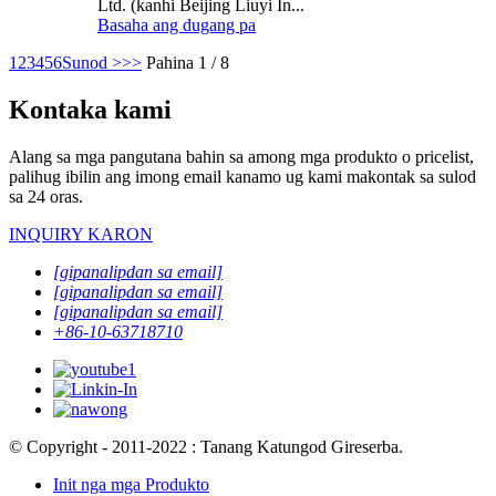
Ltd. (kanhi Beijing Liuyi In...
Basaha ang dugang pa
1
2
3
4
5
6
Sunod >
>>
Pahina 1 / 8
Kontaka kami
Alang sa mga pangutana bahin sa among mga produkto o pricelist,
palihug ibilin ang imong email kanamo ug kami makontak sa sulod
sa 24 oras.
INQUIRY KARON
[gipanalipdan sa email]
[gipanalipdan sa email]
[gipanalipdan sa email]
+86-10-63718710
© Copyright - 2011-2022 : Tanang Katungod Gireserba.
Init nga mga Produkto