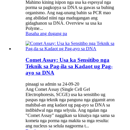
Mahimo kining isipon nga usa ka espesyal nga
porma sa pagkopya sa DNA sa gawas sa buhing
organismo. Ang nag-unang bahin sa PCR mao
ang abilidad niini nga madugangan ang
gidaghanon sa DNA. Overview sa usa ka
Polyme...
Basaha ang dugang pa
Comet Assay: Usa ka Sensitibo nga
Teknik sa Pag-ila sa Kadaot ug Pag-
ayo sa DNA
pinaagi sa admin sa 24-09-20
Ang Comet Assay (Single Cell Gel
Electrophoresis, SCGE) usa ka sensitibo ug
paspas nga teknik nga panguna nga gigamit aron
mahibal-an ang kadaot ug pag-ayo sa DNA sa
indibidwal nga mga selyula. Ang ngalan nga
"Comet Assay" naggikan sa kinaiya nga sama sa
kometa nga porma nga makita sa mga resulta:
ang nucleus sa selula nagporma t...