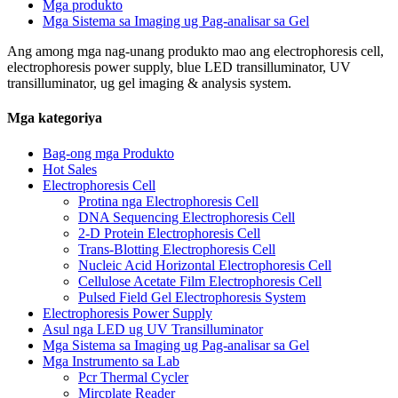
Mga produkto
Mga Sistema sa Imaging ug Pag-analisar sa Gel
Ang among mga nag-unang produkto mao ang electrophoresis cell,
electrophoresis power supply, blue LED transilluminator, UV
transilluminator, ug gel imaging & analysis system.
Mga kategoriya
Bag-ong mga Produkto
Hot Sales
Electrophoresis Cell
Protina nga Electrophoresis Cell
DNA Sequencing Electrophoresis Cell
2-D Protein Electrophoresis Cell
Trans-Blotting Electrophoresis Cell
Nucleic Acid Horizontal Electrophoresis Cell
Cellulose Acetate Film Electrophoresis Cell
Pulsed Field Gel Electrophoresis System
Electrophoresis Power Supply
Asul nga LED ug UV Transilluminator
Mga Sistema sa Imaging ug Pag-analisar sa Gel
Mga Instrumento sa Lab
Pcr Thermal Cycler
Mircplate Reader