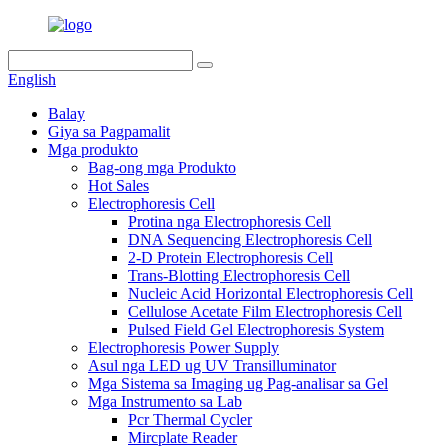
English
Balay
Giya sa Pagpamalit
Mga produkto
Bag-ong mga Produkto
Hot Sales
Electrophoresis Cell
Protina nga Electrophoresis Cell
DNA Sequencing Electrophoresis Cell
2-D Protein Electrophoresis Cell
Trans-Blotting Electrophoresis Cell
Nucleic Acid Horizontal Electrophoresis Cell
Cellulose Acetate Film Electrophoresis Cell
Pulsed Field Gel Electrophoresis System
Electrophoresis Power Supply
Asul nga LED ug UV Transilluminator
Mga Sistema sa Imaging ug Pag-analisar sa Gel
Mga Instrumento sa Lab
Pcr Thermal Cycler
Mircplate Reader