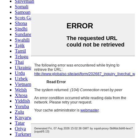
Slovenian
Somali
Samoan
Scots Gaelic
Shona
Sindhi
Sundanese
Swahili
Tajik
Tamil
Telugu
Thai
Ukrainian
Urdu
Uzbek
Vietnamese
Welsh
Xhosa
Yiddish
Yoruba
Zulu
Kinyarwanda
Tatar
Oriya
Turkmen