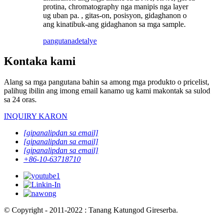
protina, chromatography nga manipis nga layer
ug uban pa. , gitas-on, posisyon, gidaghanon o
ang kinatibuk-ang gidaghanon sa mga sample.
pangutana
detalye
Kontaka kami
Alang sa mga pangutana bahin sa among mga produkto o pricelist,
palihug ibilin ang imong email kanamo ug kami makontak sa sulod
sa 24 oras.
INQUIRY KARON
[gipanalipdan sa email]
[gipanalipdan sa email]
[gipanalipdan sa email]
+86-10-63718710
© Copyright - 2011-2022 : Tanang Katungod Gireserba.