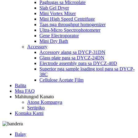
Paghugas sa Microplate
Slab Gel Dryer
Mini Vortex Mixer
Mini High Speed ​​Centrifuge
Taas nga throughput homogenizer
Ultra-Micro Spectrophotometer
Gene Electroporator
Mini Dry Bath
Accessory
Accessory alang sa DYCP-31DN
Glass plate para sa DYCZ-24DN
Electrode assembly para sa DYCZ-40D
Superior nga sample loading tool para sa DYCP-
38C
Cellulose Acetate Film
Balita
Mga FAQ
Mahitungod Kanato
Atong Kompanya
Sertipiko
Kontaka Kami
Balay