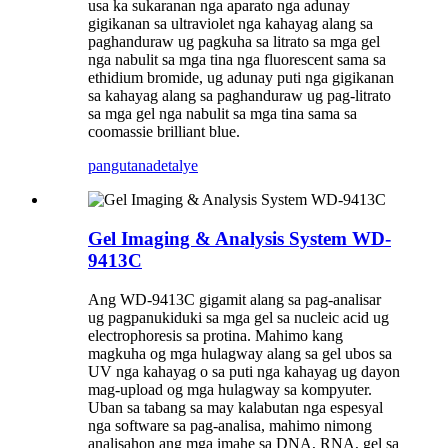
usa ka sukaranan nga aparato nga adunay
gigikanan sa ultraviolet nga kahayag alang sa
paghanduraw ug pagkuha sa litrato sa mga gel
nga nabulit sa mga tina nga fluorescent sama sa
ethidium bromide, ug adunay puti nga gigikanan
sa kahayag alang sa paghanduraw ug pag-litrato
sa mga gel nga nabulit sa mga tina sama sa
coomassie brilliant blue.
pangutana
detalye
Gel Imaging & Analysis System WD-
9413C
Ang WD-9413C gigamit alang sa pag-analisar
ug pagpanukiduki sa mga gel sa nucleic acid ug
electrophoresis sa protina. Mahimo kang
magkuha og mga hulagway alang sa gel ubos sa
UV nga kahayag o sa puti nga kahayag ug dayon
mag-upload og mga hulagway sa kompyuter.
Uban sa tabang sa may kalabutan nga espesyal
nga software sa pag-analisa, mahimo nimong
analisahon ang mga imahe sa DNA, RNA, gel sa