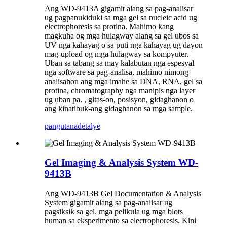
Ang WD-9413A gigamit alang sa pag-analisar
ug pagpanukiduki sa mga gel sa nucleic acid ug
electrophoresis sa protina. Mahimo kang
magkuha og mga hulagway alang sa gel ubos sa
UV nga kahayag o sa puti nga kahayag ug dayon
mag-upload og mga hulagway sa kompyuter.
Uban sa tabang sa may kalabutan nga espesyal
nga software sa pag-analisa, mahimo nimong
analisahon ang mga imahe sa DNA, RNA, gel sa
protina, chromatography nga manipis nga layer
ug uban pa. , gitas-on, posisyon, gidaghanon o
ang kinatibuk-ang gidaghanon sa mga sample.
pangutana
detalye
Gel Imaging & Analysis System WD-
9413B
Ang WD-9413B Gel Documentation & Analysis
System gigamit alang sa pag-analisar ug
pagsiksik sa gel, mga pelikula ug mga blots
human sa eksperimento sa electrophoresis. Kini