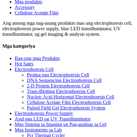
Mga produkto
Accessory
Cellulose Acetate Film
Ang among mga nag-unang produkto mao ang electrophoresis cell,
electrophoresis power supply, blue LED transilluminator, UV
transilluminator, ug gel imaging & analysis system.
Mga kategoriya
Bag-ong mga Produkto
Hot Sales
Electrophoresis Cell
Protina nga Electrophoresis Cell
DNA Sequencing Electrophoresis Cell
2-D Protein Electrophoresis Cell
Trans-Blotting Electrophoresis Cell
Nucleic Acid Horizontal Electrophoresis Cell
Cellulose Acetate Film Electrophoresis Cell
Pulsed Field Gel Electrophoresis System
Electrophoresis Power Supply
Asul nga LED ug UV Transilluminator
Mga Sistema sa Imaging ug Pag-analisar sa Gel
Mga Instrumento sa Lab
Pcr Thermal Cycler