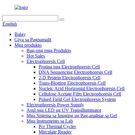
English
Balay
Giya sa Pagpamalit
Mga produkto
Bag-ong mga Produkto
Hot Sales
Electrophoresis Cell
Protina nga Electrophoresis Cell
DNA Sequencing Electrophoresis Cell
2-D Protein Electrophoresis Cell
Trans-Blotting Electrophoresis Cell
Nucleic Acid Horizontal Electrophoresis Cell
Cellulose Acetate Film Electrophoresis Cell
Pulsed Field Gel Electrophoresis System
Electrophoresis Power Supply
Asul nga LED ug UV Transilluminator
Mga Sistema sa Imaging ug Pag-analisar sa Gel
Mga Instrumento sa Lab
Pcr Thermal Cycler
Mircplate Reader