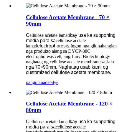
Cellulose Acetate Membrane - 70 ×
90mm
C
ellulose acetate lamad
kay usa ka supporting
media para sa
cellulose acetate
lamad
electrophoresis.
Ingon nga gikinahanglan
nga produkto alang sa DYCP-38C
electrophoresis cell, ang Liuyi Biotechnology
naghatag ug cellulose acetate membrane
sa laki
nga 70
×
90mm. Naghatag usab kami og
customized cellulose acetate membrane.
pangutana
detalye
Cellulose Acetate Membrane - 120 ×
80mm
C
ellulose acetate lamad
kay usa ka supporting
media para sa
cellulose acetate