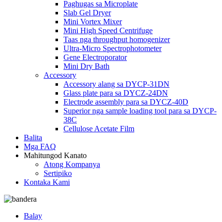
Paghugas sa Microplate
Slab Gel Dryer
Mini Vortex Mixer
Mini High Speed ​​Centrifuge
Taas nga throughput homogenizer
Ultra-Micro Spectrophotometer
Gene Electroporator
Mini Dry Bath
Accessory
Accessory alang sa DYCP-31DN
Glass plate para sa DYCZ-24DN
Electrode assembly para sa DYCZ-40D
Superior nga sample loading tool para sa DYCP-
38C
Cellulose Acetate Film
Balita
Mga FAQ
Mahitungod Kanato
Atong Kompanya
Sertipiko
Kontaka Kami
Balay