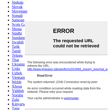
Sinhala
Slovak
Slovenian
Somali
Samoan
Scots Gaelic
Shona
Sindhi
Sundanese
Swahili
Tajik
Tamil
Telugu
Thai
Ukrainian
Urdu
Uzbek
Vietnamese
Welsh
Xhosa
Yiddish
Yoruba
Zulu
Kinyarwanda
Tatar