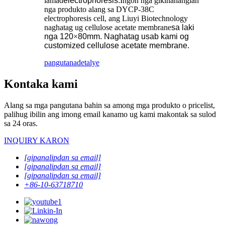
lamad
electrophoresis.
Ingon nga gikinahanglan
nga produkto alang sa DYCP-38C
electrophoresis cell, ang Liuyi Biotechnology
naghatag ug cellulose acetate membrane
sa laki
nga 120
×
80mm. Naghatag usab kami og
customized cellulose acetate membrane.
pangutana
detalye
Kontaka kami
Alang sa mga pangutana bahin sa among mga produkto o pricelist,
palihug ibilin ang imong email kanamo ug kami makontak sa sulod
sa 24 oras.
INQUIRY KARON
[gipanalipdan sa email]
[gipanalipdan sa email]
[gipanalipdan sa email]
+86-10-63718710