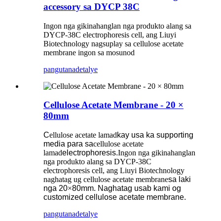
accessory sa DYCP 38C
Ingon nga gikinahanglan nga produkto alang sa
DYCP-38C electrophoresis cell, ang Liuyi
Biotechnology nagsuplay sa cellulose acetate
membrane ingon sa mosunod
pangutana
detalye
Cellulose Acetate Membrane - 20 ×
80mm
C
ellulose acetate lamad
kay usa ka supporting
media para sa
cellulose acetate
lamad
electrophoresis.
Ingon nga gikinahanglan
nga produkto alang sa DYCP-38C
electrophoresis cell, ang Liuyi Biotechnology
naghatag ug cellulose acetate membrane
sa laki
nga 20
×
80mm. Naghatag usab kami og
customized cellulose acetate membrane.
pangutana
detalye