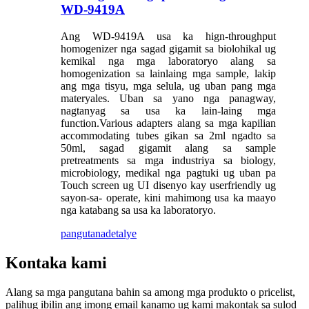
WD-9419A
Ang WD-9419A usa ka hign-throughput
homogenizer nga sagad gigamit sa biolohikal ug
kemikal nga mga laboratoryo alang sa
homogenization sa lainlaing mga sample, lakip
ang mga tisyu, mga selula, ug uban pang mga
materyales. Uban sa yano nga panagway,
nagtanyag sa usa ka lain-laing mga
function.Various adapters alang sa mga kapilian
accommodating tubes gikan sa 2ml ngadto sa
50ml, sagad gigamit alang sa sample
pretreatments sa mga industriya sa biology,
microbiology, medikal nga pagtuki ug uban pa
Touch screen ug UI disenyo kay userfriendly ug
sayon-sa- operate, kini mahimong usa ka maayo
nga katabang sa usa ka laboratoryo.
pangutana
detalye
Kontaka kami
Alang sa mga pangutana bahin sa among mga produkto o pricelist,
palihug ibilin ang imong email kanamo ug kami makontak sa sulod