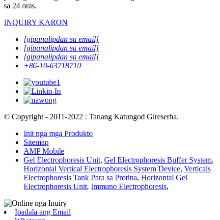
sa 24 oras.
INQUIRY KARON
[gipanalipdan sa email]
[gipanalipdan sa email]
[gipanalipdan sa email]
+86-10-63718710
© Copyright - 2011-2022 : Tanang Katungod Gireserba.
Init nga mga Produkto
Sitemap
AMP Mobile
Gel Electrophoresis Unit
,
Gel Electrophoresis Buffer System
,
Horizontal Vertical Electrophoresis System Device
,
Verticals
Electrophoresis Tank Para sa Protina
,
Horizontal Gel
Electrophoresis Unit
,
Immuno Electrophoresis
,
Ipadala ang Email