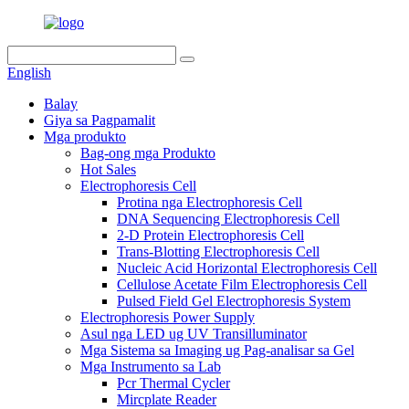
English
Balay
Giya sa Pagpamalit
Mga produkto
Bag-ong mga Produkto
Hot Sales
Electrophoresis Cell
Protina nga Electrophoresis Cell
DNA Sequencing Electrophoresis Cell
2-D Protein Electrophoresis Cell
Trans-Blotting Electrophoresis Cell
Nucleic Acid Horizontal Electrophoresis Cell
Cellulose Acetate Film Electrophoresis Cell
Pulsed Field Gel Electrophoresis System
Electrophoresis Power Supply
Asul nga LED ug UV Transilluminator
Mga Sistema sa Imaging ug Pag-analisar sa Gel
Mga Instrumento sa Lab
Pcr Thermal Cycler
Mircplate Reader