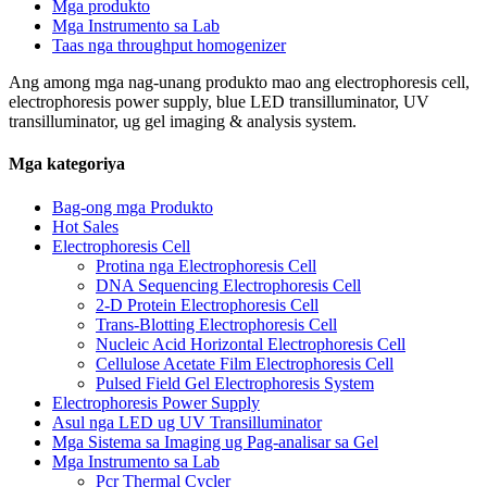
Mga produkto
Mga Instrumento sa Lab
Taas nga throughput homogenizer
Ang among mga nag-unang produkto mao ang electrophoresis cell,
electrophoresis power supply, blue LED transilluminator, UV
transilluminator, ug gel imaging & analysis system.
Mga kategoriya
Bag-ong mga Produkto
Hot Sales
Electrophoresis Cell
Protina nga Electrophoresis Cell
DNA Sequencing Electrophoresis Cell
2-D Protein Electrophoresis Cell
Trans-Blotting Electrophoresis Cell
Nucleic Acid Horizontal Electrophoresis Cell
Cellulose Acetate Film Electrophoresis Cell
Pulsed Field Gel Electrophoresis System
Electrophoresis Power Supply
Asul nga LED ug UV Transilluminator
Mga Sistema sa Imaging ug Pag-analisar sa Gel
Mga Instrumento sa Lab
Pcr Thermal Cycler