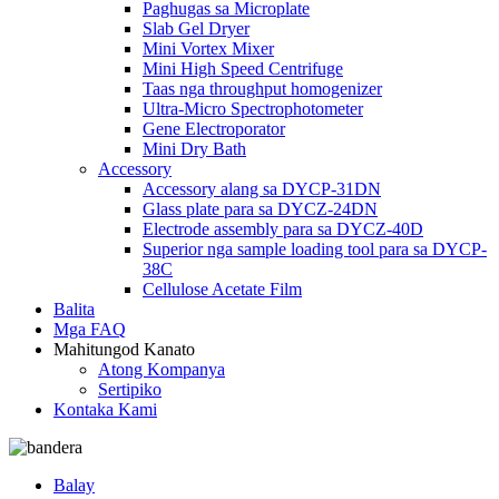
Paghugas sa Microplate
Slab Gel Dryer
Mini Vortex Mixer
Mini High Speed ​​Centrifuge
Taas nga throughput homogenizer
Ultra-Micro Spectrophotometer
Gene Electroporator
Mini Dry Bath
Accessory
Accessory alang sa DYCP-31DN
Glass plate para sa DYCZ-24DN
Electrode assembly para sa DYCZ-40D
Superior nga sample loading tool para sa DYCP-
38C
Cellulose Acetate Film
Balita
Mga FAQ
Mahitungod Kanato
Atong Kompanya
Sertipiko
Kontaka Kami
Balay