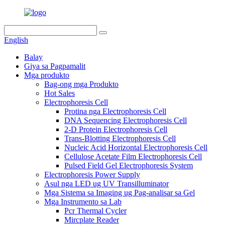
English
Balay
Giya sa Pagpamalit
Mga produkto
Bag-ong mga Produkto
Hot Sales
Electrophoresis Cell
Protina nga Electrophoresis Cell
DNA Sequencing Electrophoresis Cell
2-D Protein Electrophoresis Cell
Trans-Blotting Electrophoresis Cell
Nucleic Acid Horizontal Electrophoresis Cell
Cellulose Acetate Film Electrophoresis Cell
Pulsed Field Gel Electrophoresis System
Electrophoresis Power Supply
Asul nga LED ug UV Transilluminator
Mga Sistema sa Imaging ug Pag-analisar sa Gel
Mga Instrumento sa Lab
Pcr Thermal Cycler
Mircplate Reader