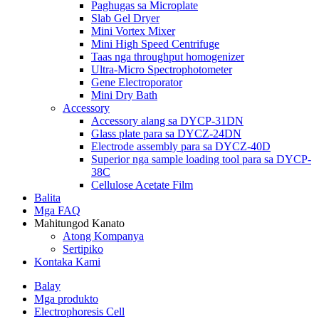
Paghugas sa Microplate
Slab Gel Dryer
Mini Vortex Mixer
Mini High Speed ​​Centrifuge
Taas nga throughput homogenizer
Ultra-Micro Spectrophotometer
Gene Electroporator
Mini Dry Bath
Accessory
Accessory alang sa DYCP-31DN
Glass plate para sa DYCZ-24DN
Electrode assembly para sa DYCZ-40D
Superior nga sample loading tool para sa DYCP-
38C
Cellulose Acetate Film
Balita
Mga FAQ
Mahitungod Kanato
Atong Kompanya
Sertipiko
Kontaka Kami
Balay
Mga produkto
Electrophoresis Cell