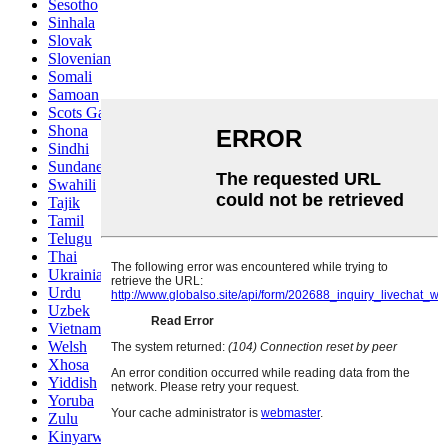
Sesotho
Sinhala
Slovak
Slovenian
Somali
Samoan
Scots Gaelic
Shona
Sindhi
Sundanese
Swahili
Tajik
Tamil
Telugu
Thai
Ukrainian
Urdu
Uzbek
Vietnamese
Welsh
Xhosa
Yiddish
Yoruba
Zulu
Kinyarwanda