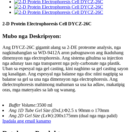
2-D Protein Electrophoresis Cell DYCZ-26C
Mubo nga Deskripsyon:
Ang DYCZ-26C gigamit alang sa 2-DE proteome analysis, nga
nagkinahanglan sa WD-9412A aron pabugnawon ang ikaduhang
dimensyon nga electrophoresis. Ang sistema gihulma sa injection
nga adunay taas nga transparent nga poly-carbonate nga plastik.
Uban sa espesyal nga gel casting, kini naghimo sa gel casting sayon ​​
ug kasaligan. Ang espesyal nga balanse nga disc niini nagtipig sa
balanse sa gel sa una nga dimensyon nga electrophoresis. Ang
dielectrophoresis mahimong mahuman sa usa ka adlaw, makatipig
oras, mga materyales sa lab ug wanang.
Buffer Volume:
3500 ml
Ang 1D Tube Gel Size (DxL):
Φ2.5 x 90mm o 170mm
Ang 2D Gel Size (LxW):
200x175mm (dual nga mga palid)
Ipadala ang email kanamo