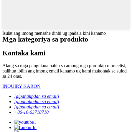
Isulat ang imong mensahe dinhi ug ipadala kini kanamo
Mga kategoriya sa produkto
Kontaka kami
Alang sa mga pangutana bahin sa among mga produkto o pricelist,
palihug ibilin ang imong email kanamo ug kami makontak sa sulod
sa 24 oras.
INQUIRY KARON
[gipanalipdan sa email]
[gipanalipdan sa email]
[gipanalipdan sa email]
+86-10-63718710