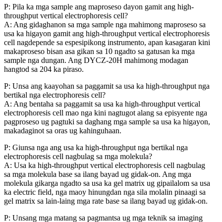
P: Pila ka mga sample ang maproseso dayon gamit ang high-
throughput vertical electrophoresis cell?
A: Ang gidaghanon sa mga sample nga mahimong maproseso sa
usa ka higayon gamit ang high-throughput vertical electrophoresis
cell nagdepende sa espesipikong instrumento, apan kasagaran kini
makaproseso bisan asa gikan sa 10 ngadto sa gatusan ka mga
sample nga dungan. Ang DYCZ-20H mahimong modagan
hangtod sa 204 ka piraso.
P: Unsa ang kaayohan sa paggamit sa usa ka high-throughput nga
bertikal nga electrophoresis cell?
A: Ang bentaha sa paggamit sa usa ka high-throughput vertical
electrophoresis cell mao nga kini nagtugot alang sa episyente nga
pagproseso ug pagtuki sa daghang mga sample sa usa ka higayon,
makadaginot sa oras ug kahinguhaan.
P: Giunsa nga ang usa ka high-throughput nga bertikal nga
electrophoresis cell nagbulag sa mga molekula?
A: Usa ka high-throughput vertical electrophoresis cell nagbulag
sa mga molekula base sa ilang bayad ug gidak-on. Ang mga
molekula gikarga ngadto sa usa ka gel matrix ug gipailalom sa usa
ka electric field, nga maoy hinungdan nga sila molalin pinaagi sa
gel matrix sa lain-laing mga rate base sa ilang bayad ug gidak-on.
P: Unsang mga matang sa pagmantsa ug mga teknik sa imaging