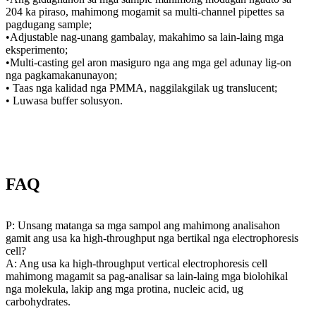
204 ka piraso, mahimong mogamit sa multi-channel pipettes sa
pagdugang sample;
•Adjustable nag-unang gambalay, makahimo sa lain-laing mga
eksperimento;
•Multi-casting gel aron masiguro nga ang mga gel adunay lig-on
nga pagkamakanunayon;
• Taas nga kalidad nga PMMA, naggilakgilak ug translucent;
• Luwasa buffer solusyon.
FAQ
P: Unsang matanga sa mga sampol ang mahimong analisahon
gamit ang usa ka high-throughput nga bertikal nga electrophoresis
cell?
A: Ang usa ka high-throughput vertical electrophoresis cell
mahimong magamit sa pag-analisar sa lain-laing mga biolohikal
nga molekula, lakip ang mga protina, nucleic acid, ug
carbohydrates.