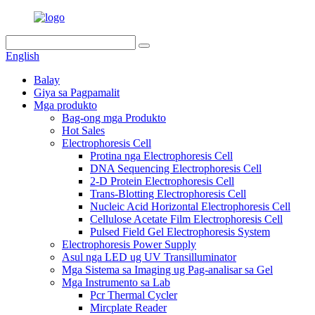
English
Balay
Giya sa Pagpamalit
Mga produkto
Bag-ong mga Produkto
Hot Sales
Electrophoresis Cell
Protina nga Electrophoresis Cell
DNA Sequencing Electrophoresis Cell
2-D Protein Electrophoresis Cell
Trans-Blotting Electrophoresis Cell
Nucleic Acid Horizontal Electrophoresis Cell
Cellulose Acetate Film Electrophoresis Cell
Pulsed Field Gel Electrophoresis System
Electrophoresis Power Supply
Asul nga LED ug UV Transilluminator
Mga Sistema sa Imaging ug Pag-analisar sa Gel
Mga Instrumento sa Lab
Pcr Thermal Cycler
Mircplate Reader