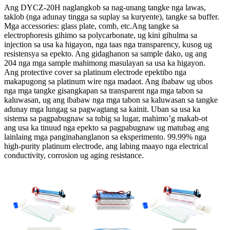
Ang DYCZ-20H naglangkob sa nag-unang tangke nga lawas,
taklob (nga adunay tingga sa suplay sa kuryente), tangke sa buffer.
Mga accessories: glass plate, comb, etc.Ang tangke sa
electrophoresis gihimo sa polycarbonate, ug kini gihulma sa
injection sa usa ka higayon, nga taas nga transparency, kusog ug
resistensya sa epekto. Ang gidaghanon sa sample dako, ug ang
204 nga mga sample mahimong masulayan sa usa ka higayon.
Ang protective cover sa platinum electrode epektibo nga
makapugong sa platinum wire nga madaot. Ang ibabaw ug ubos
nga mga tangke gisangkapan sa transparent nga mga tabon sa
kaluwasan, ug ang ibabaw nga mga tabon sa kaluwasan sa tangke
adunay mga lungag sa pagwagtang sa kainit. Uban sa usa ka
sistema sa pagpabugnaw sa tubig sa lugar, mahimo’g makab-ot
ang usa ka tinuud nga epekto sa pagpabugnaw ug matubag ang
lainlaing mga panginahanglanon sa eksperimento. 99.99% nga
high-purity platinum electrode, ang labing maayo nga electrical
conductivity, corrosion ug aging resistance.