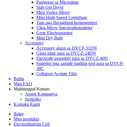
Paghugas sa Microplate
Slab Gel Dryer
Mini Vortex Mixer
Mini High Speed ​​Centrifuge
Taas nga throughput homogenizer
Ultra-Micro Spectrophotometer
Gene Electroporator
Mini Dry Bath
Accessory
Accessory alang sa DYCP-31DN
Glass plate para sa DYCZ-24DN
Electrode assembly para sa DYCZ-40D
Superior nga sample loading tool para sa DYCP-
38C
Cellulose Acetate Film
Balita
Mga FAQ
Mahitungod Kanato
Atong Kompanya
Sertipiko
Kontaka Kami
Balay
Mga produkto
Electrophoresis Cell