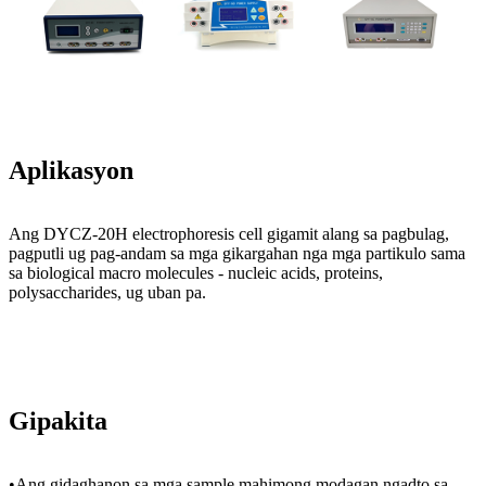
Aplikasyon
Ang DYCZ-20H electrophoresis cell gigamit alang sa pagbulag,
pagputli ug pag-andam sa mga gikargahan nga mga partikulo sama
sa biological macro molecules - nucleic acids, proteins,
polysaccharides, ug uban pa.
Gipakita
•Ang gidaghanon sa mga sample mahimong modagan ngadto sa