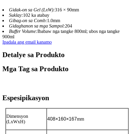
Gidak-on sa Gel (LxW):
316 × 90mm
Suklay:
102 ka atabay
Gibag-on sa Comb:
1.0mm
Gidaghanon sa mga Sampol:
204
Buffer Volume:
Ibabaw nga tangke 800ml; ubos nga tangke
900ml
Ipadala ang email kanamo
Detalye sa Produkto
Mga Tag sa Produkto
Espesipikasyon
Dimensyon
408
×
160
×
167
mm
(LxWxH)