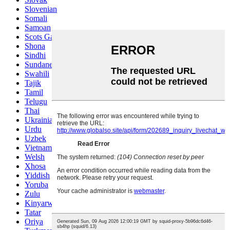
Slovenian
Somali
Samoan
Scots Gaelic
Shona
Sindhi
Sundanese
Swahili
Tajik
Tamil
Telugu
Thai
Ukrainian
Urdu
Uzbek
Vietnamese
Welsh
Xhosa
Yiddish
Yoruba
Zulu
Kinyarwanda
Tatar
Oriya