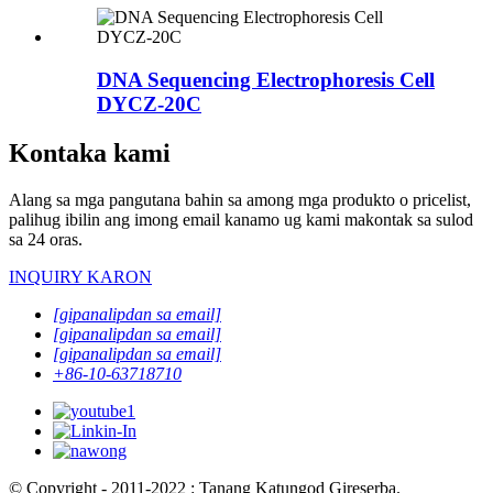
DNA Sequencing Electrophoresis Cell
DYCZ-20C
Kontaka kami
Alang sa mga pangutana bahin sa among mga produkto o pricelist,
palihug ibilin ang imong email kanamo ug kami makontak sa sulod
sa 24 oras.
INQUIRY KARON
[gipanalipdan sa email]
[gipanalipdan sa email]
[gipanalipdan sa email]
+86-10-63718710
© Copyright - 2011-2022 : Tanang Katungod Gireserba.