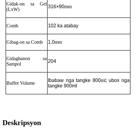
Gidak-on sa Gel
316
×
90
mm
(LxW)
Comb
102 ka atabay
Gibag-on sa Comb
1.0
mm
Gidaghanon sa
204
Sampol
Ibabaw nga tangke 800
ml
; ubos nga
Buffer Volume
tangke 900ml
Deskripsyon